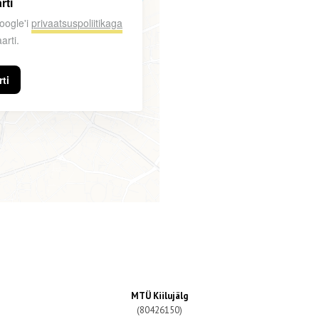
rti
Google'i
privaatsuspoliitikaga
arti.
ti
MTÜ Kiilujälg
(80426150)