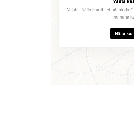
Vaata kaa
Vajuta "Näita kaarti", et nõustuda 
ning näha ka
Näita kaar