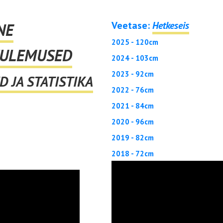
Veetase:
Hetkeseis
NE
2025 - 120cm
TULEMUSED
2024 - 103cm
2023 - 92cm
 JA STATISTIKA
2022 - 76cm
2021 - 84cm
2020 - 96cm
2019 - 82cm
2018 - 72cm